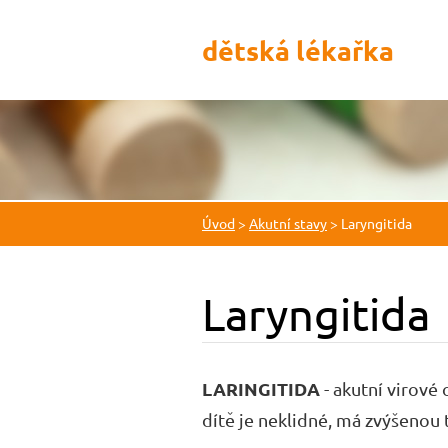
dětská lékařka
Úvod
>
Akutní stavy
>
Laryngitida
Laryngitida
LARINGITIDA
- akutní virové
dítě je neklidné, má zvýšenou 