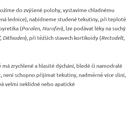
uložíme do zvýšené polohy, vystavíme chladnému
ná lednice), nabídneme studené tekutiny, při teplotě
yretika (
Paralen, Nurofen
), lze podávat léky na suchý
l, Dithiaden
), při těžších stavech kortikoidy (
Rectodelt,
 má zrychlené a hlasité dýchání, bledé či namodralé
, není schopno přijímat tekutiny, nadměrně více sliní,
tává velmi neklidné nebo apatické