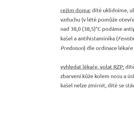
režim doma:
dítě uklidníme, 
vzduchu (v létě pomůže otevře
nad 38,0 (38,5)°C podáme antip
kašel a antihistaminika (
Fenisti
Prednison
) dle ordinace lékaře
vyhledat lékaře, volat RZP:
dítě
zbarvení kůže kolem nosu a úst
kašel nelze zmírnit, dítě se s