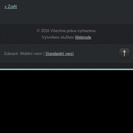
« Zpět
© 2016 Všechna práva vyhrazena.
Vytvořeno službou
Webnode
Zobrazit:
Mobilní verzi
|
Standardní verzi