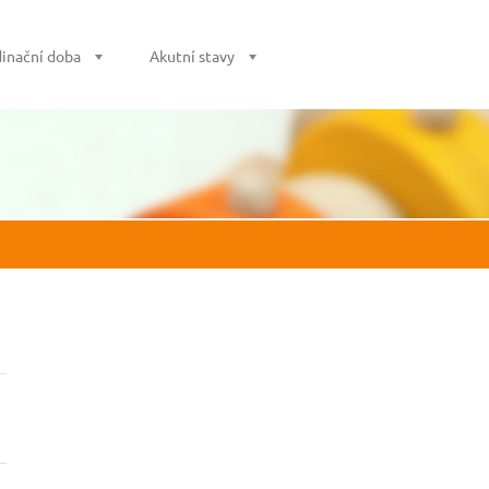
inační doba
Akutní stavy