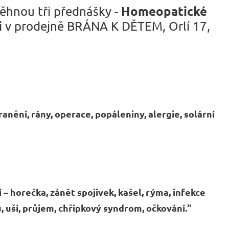
Homeopatické
oběhnou tři přednášky -
i
v prodejně BRÁNA K DĚTEM, Orlí 17,
anění, rány, operace, popáleniny, alergie, solární
– horečka, zánět spojivek, kašel, rýma, infekce
, uší, průjem, chřipkový syndrom, očkování."