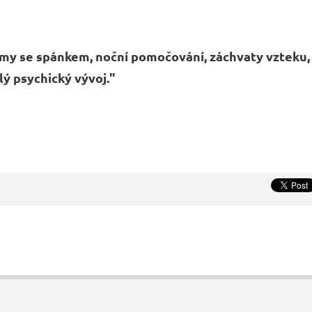
émy se spánkem, noční pomočování, záchvaty vzteku,
lý psychický vývoj."